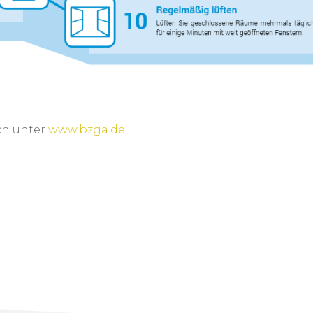
ch unter
www.bzga.de
.