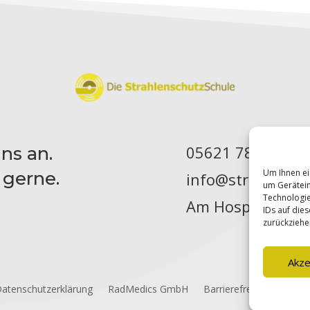
05621 7833 – 18
ns an.
Um Ihnen ei
 gerne.
info@strahlensch
um Gerätein
Technologie
Am Hospital 11 • 
IDs auf die
zurückziehe
Akze
atenschutzerklärung
RadMedics GmbH
Barrierefreiheit
Cooki