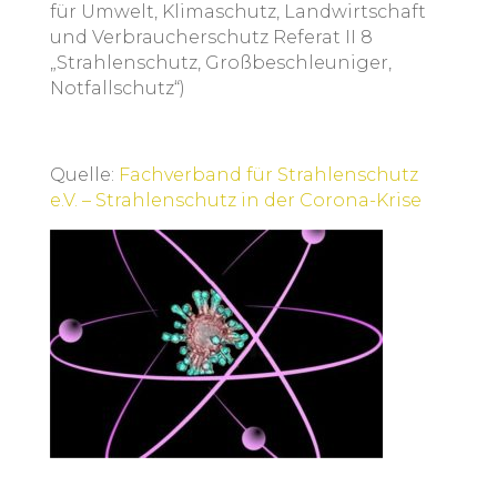
für Umwelt, Klimaschutz, Landwirtschaft
und Verbraucherschutz Referat II 8
„Strahlenschutz, Großbeschleuniger,
Notfallschutz“)
Quelle:
Fachverband für Strahlenschutz
e.V. – Strahlenschutz in der Corona-Krise